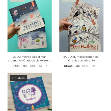
3900 metros bajo el mar
5000 plumas argentinas -
argentino - Diario de viaje de una
Gracias por el canto
bióloga marina
$16.000,00
$18.000,00
$16.000,00
$18.000,00
Sin stock