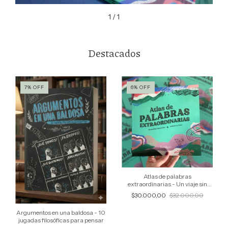
1
/
1
Destacados
7
%
OFF
6
%
OFF
Atlas de palabras
extraordinarias - Un viaje sin
traducción
$30.000,00
$32.000,00
Argumentos en una baldosa - 10
jugadas filosóficas para pensar