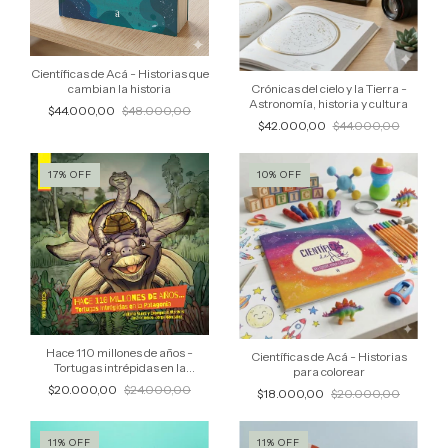
Científicas de Acá - Historias que
Crónicas del cielo y la Tierra -
cambian la historia
Astronomía, historia y cultura
$44.000,00
$48.000,00
$42.000,00
$44.000,00
17
%
OFF
10
%
OFF
Hace 110 millones de años -
Científicas de Acá - Historias
Tortugas intrépidas en la
para colorear
Patagonia
$20.000,00
$24.000,00
$18.000,00
$20.000,00
11
%
OFF
11
%
OFF