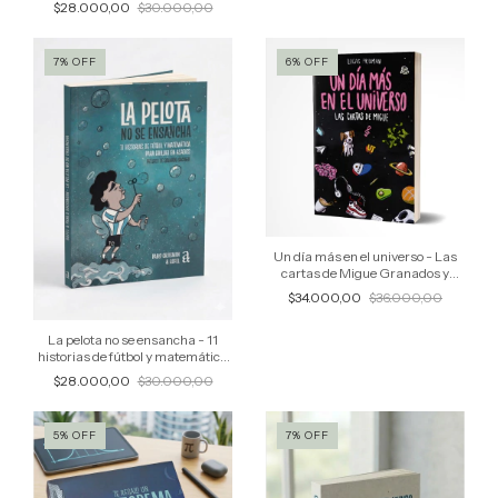
$28.000,00
$30.000,00
7
%
OFF
6
%
OFF
Un día más en el universo - Las
cartas de Migue Granados y
Lucas Fridman
$34.000,00
$36.000,00
La pelota no se ensancha - 11
historias de fútbol y matemática
para brillar en asados
$28.000,00
$30.000,00
5
%
OFF
7
%
OFF