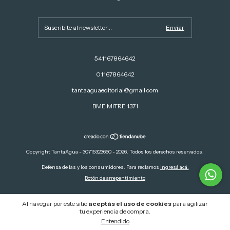
541167864642
01167864642
tantaaguaeditorial@gmail.com
BME MITRE 1371
Copyright TantaAgua - 30715323660 - 2026. Todos los derechos reservados.
Defensa de las y los consumidores. Para reclamos
ingresá acá.
Botón de arrepentimiento
Al navegar por este sitio
aceptás el uso de cookies
para agilizar
tu experiencia de compra.
Entendido