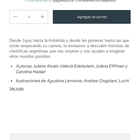
5% de descuento
pagando con Transferencia o depósito
Desde Jujuy hasta la Antártida y desde las pioneras hasta las que
están empezando su carrera, te invitamos a descubrir historias de
científicas argentinas que nos inspiran y nos ayudan a imaginar
otros mundos posibles.
Autoras:
Julieta Alcain, Valeria Edelsztein, Julieta Elffman y
Carolina Hadad
Ilustraciones de Agustina Lemoine, Andrea Cingolani, Luchi
Fruli y Aymará Mont
Ver más
248 páginas
Full color +
poster desplegable