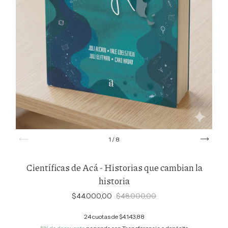
1
/
8
Científicas de Acá - Historias que cambian la
historia
$44.000,00
$48.000,00
24
cuotas de
$4.143,88