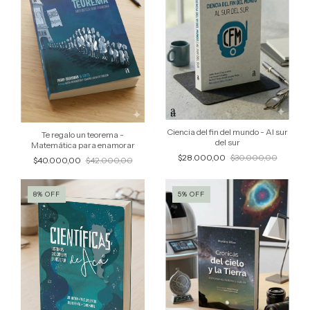
Ciencia del fin del mundo - Al sur
Te regalo un teorema -
del sur
Matemática para enamorar
$28.000,00
$30.000,00
$40.000,00
$42.000,00
8
%
OFF
5
%
OFF